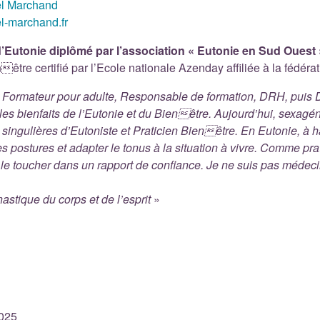
el Marchand
l-marchand.fr
’Eutonie diplômé par l’association « Eutonie en Sud Ouest
nêtre certifié par l’Ecole nationale Azenday affiliée à la féd
Formateur pour adulte, Responsable de formation, DRH, puis Dir
les bienfaits de l’Eutonie et du Bienêtre. Aujourd’hui, sexagé
ingulières d’Eutoniste et Praticien Bienêtre. En Eutonie, à hau
es postures et adapter le tonus à la situation à vivre. Comme pr
 le toucher dans un rapport de confiance. Je ne suis pas médeci
stique du corps et de l’esprit
»
025