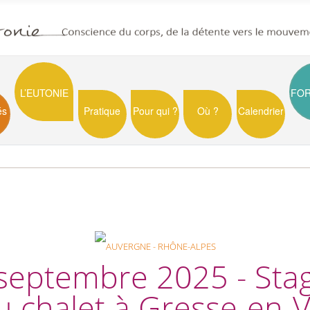
L’EUTONIE
FO
és
Pratique
Pour qui ?
Où ?
Calendrier
septembre 2025 - Sta
 chalet à Gresse-en-Ve