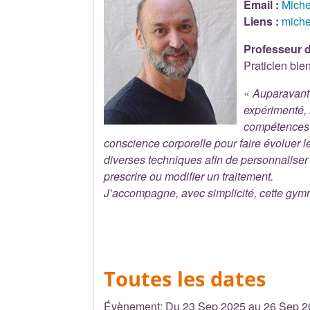
Email :
Mich
Liens :
miche
Professeur d
Praticien bie
«
Auparavant 
expérimenté, 
compétences s
conscience corporelle pour faire évoluer l
diverses techniques afin de personnaliser
prescrire ou modifier un traitement.
J’accompagne, avec simplicité, cette gymna
Toutes les dates
Évènement:
Du
23 Sep 2025
au
26 Sep 2