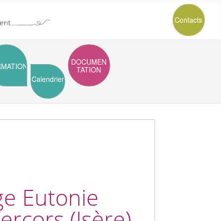
Contacts
DOCUMEN
RMATION
TATION
Calendrier
ge Eutonie
rcors (Isère)