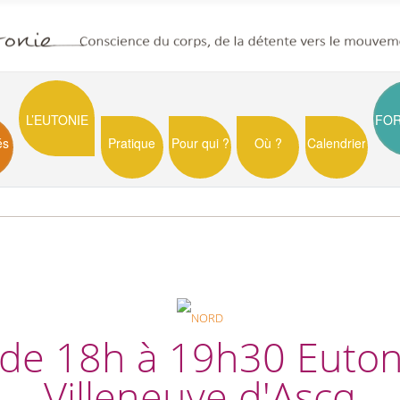
L’EUTONIE
FO
és
Pratique
Pour qui ?
Où ?
Calendrier
 de 18h à 19h30 Eutoni
Villeneuve d'Ascq