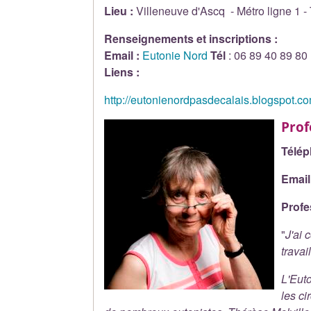
Lieu :
Villeneuve d'Ascq - Métro ligne 1 - 
Renseignements et inscriptions :
Email :
Eutonie Nord
Tél
: 06 89 40 89 80
Liens :
http://eutonienordpasdecalais.blogspot.co
Prof
Télép
Email
Profe
"
J'ai 
travai
L'Eut
les ci