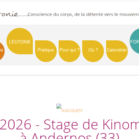
L’EUTONIE
FO
és
Pratique
Pour qui ?
Où ?
Calendrier
2026 - Stage de Kinom
à Andernos (33)