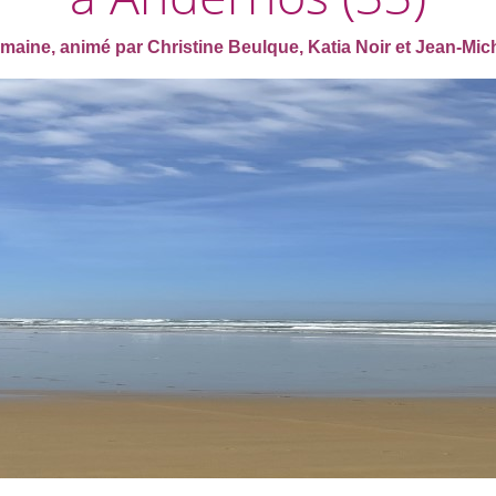
maine, animé par Christine Beulque, Katia Noir et Jean-Mic