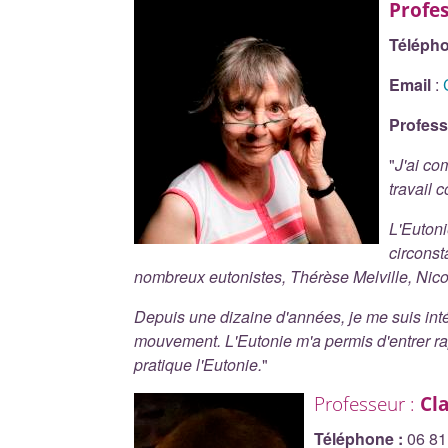
Profes
Télépho
Email
:
Profess
"
J'ai co
travail 
L'Eutoni
circonst
nombreux eutonistes, Thérèse Melville, Nic
Depuis une dizaine d'années, je me suis int
mouvement. L'Eutonie m'a permis d'entrer rap
pratique l'Eutonie.
"
Professeur :
Cl
Téléphone :
06 81