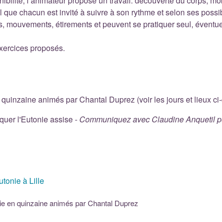
ilité, l’animateur propose un travail: découverte du corps, mobi
l que chacun est invité à suivre à son rythme et selon ses possib
os, mouvements, étirements et peuvent se pratiquer seul, éventu
 exercices proposés.
quinzaine animés par Chantal Duprez (voir les jours et lieux ci
quer l'Eutonie assise -
Communiquez avec Claudine Anquetil pour
tonie à Lille
ie en quinzaine animés par Chantal Duprez