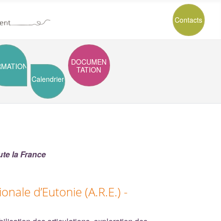
Contacts
DOCUMEN
RMATION
TATION
Calendrier
ute la France
onale d’Eutonie (A.R.E.) -