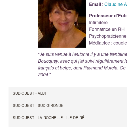
Email
:
Claudine A
Professeur d’Euto
Infirmière
Formatrice en RH
Psychopraticienne :
Médiatrice : couple,
"
Je suis venue à l'eutonie il y a une trentai
Boucquey, avec qui j'ai suivi régulièrement l
français et belge, dont Raymond Murcia. Ce
2004
."
SUD-OUEST - ALBI
SUD-OUEST - SUD GIRONDE
SUD-OUEST - LA ROCHELLE - ÎLE DE RÉ