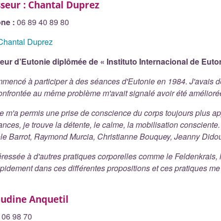
seur : Chantal Duprez
ne :
06 89 40 89 80
Chantal Duprez
eur d’Eutonie diplômée de « Instituto Internacional de Euto
mmencé à participer à des séances d'Eutonie en 1984. J'avais d
confrontée au même problème m'avait signalé avoir été améliorée
e m'a permis une prise de conscience du corps toujours plus a
ances, je trouve la détente, le calme, la mobilisation consciente.
ole Barrot, Raymond Murcia, Christianne Bouquey, Jeanny Didou
éressée à d'autres pratiques corporelles comme le Feldenkrais, 
idement dans ces différentes propositions et ces pratiques me p
audine Anquetil
 06 98 70